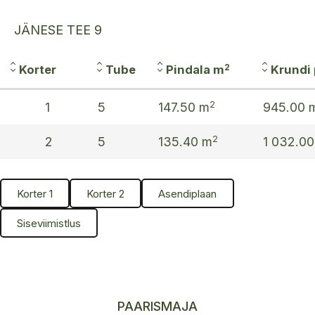
JÄNESE TEE 9
2
Korter
Tube
Pindala m
Krundi
2
1
5
147.50 m
945.00 
2
2
5
135.40 m
1 032.0
Korter 1
Korter 2
Asendiplaan
Siseviimistlus
PAARISMAJA