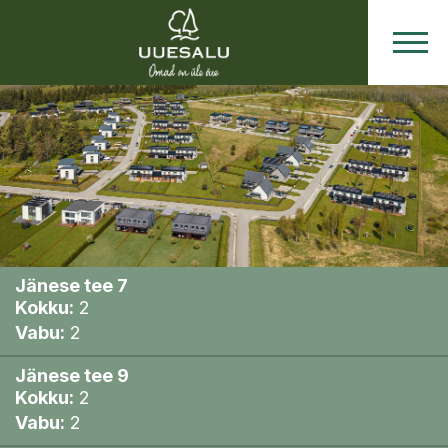
Hinnad
ja
Plaanid
Jänese tee 7
Kokku:
2
Vabu:
2
Jänese tee 9
Kokku:
2
Vabu:
2