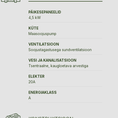
PÄIKESEPANEELID
4,5 kW
KÜTE
Maasoojuspump
VENTILATSIOON
Soojustagastusega sundventilatsioon
VESI JA KANALISATSIOON
Tsentraalne, kaugloetava arvestiga
ELEKTER
20A
ENERGIAKLASS
A