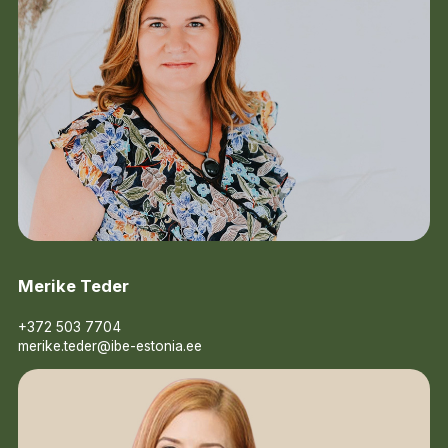
Merike Teder
+372 503 7704
merike.teder@ibe-estonia.ee