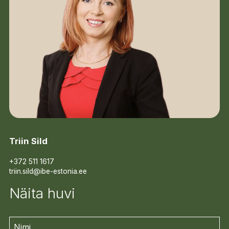
Triin Sild
+372 511 1617
triin.sild@ibe-estonia.ee
Näita huvi