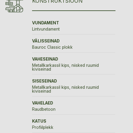
KONSTRUKTSIOON
VUNDAMENT
Lintvundament
VÄLISSEINAD
Bauroc Classic plokk
VAHESEINAD
Metallkarkassil kips, niisked ruumid
kiviseinad
SISESEINAD
Metallkarkassil kips, niisked ruumid
kiviseinad
VAHELAED
Raudbetoon
KATUS
Profiilplekk